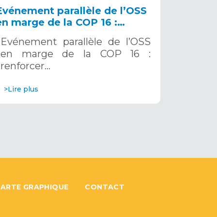
Evénement parallèle de l’OSS
en marge de la COP 16 :
renforcer la résilience au Sahel
Evénement parallèle de l’OSS
grâce aux Systèmes d’Alerte
en marge de la COP 16 :
Précoce Multirisques. 12
renforcer…
décembre 2024
>Lire plus
ARTE GRAPHIQUE
CONTACT