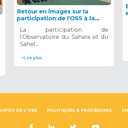
Retour en images sur la
participation de l'OSS à la
COP16 du 2 au 13 décembre
La participation de
2024 à Riyad, en Arabie
l'Observatoire du Sahara et du
Saoudite
Sahel…
>Lire plus
ROPOS DE L'OSS
POLITIQUES & PROCÉDURES
CH