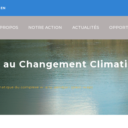
EN
 PROPOS
NOTRE ACTION
ACTUALITÉS
OPPORT
n au Changement Climat
(PACC-WAP)
Fil
atique du complexe w-arly-pendjari (pacc-wap)
d'Ariane