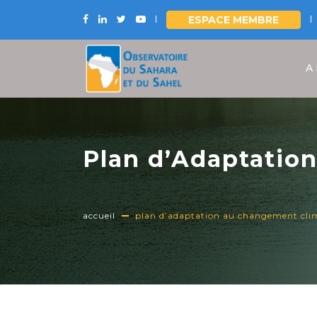
ESPACE MEMBRE
Aller
au
A
contenu
principal
Plan d’Adaptatio
W-Arly-Pendjari 
accueil
plan d’adaptation au changement clim