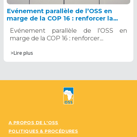
Evénement parallèle de l’OSS en
marge de la COP 16 : renforcer la
résilience au Sahel grâce aux
Evénement parallèle de l’OSS en
Systèmes d’Alerte Précoce
marge de la COP 16 : renforcer…
Multirisques. 12 décembre 2024
>Lire plus
A PROPOS DE L'OSS
POLITIQUES & PROCÉDURES