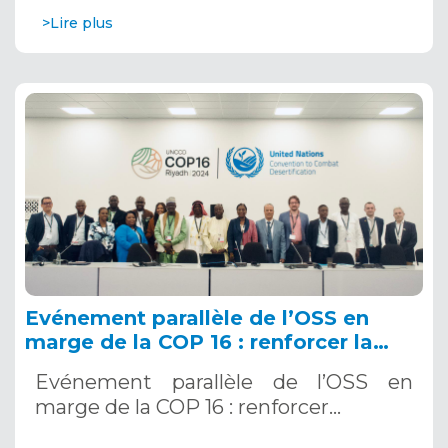
>Lire plus
Evénement parallèle de l’OSS en
marge de la COP 16 : renforcer la
résilience au Sahel grâce aux
Evénement parallèle de l’OSS en
Systèmes d’Alerte Précoce
marge de la COP 16 : renforcer…
Multirisques. 12 décembre 2024