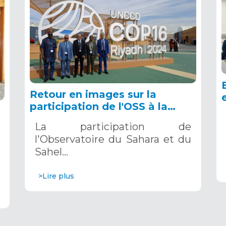
Retour en images sur la
participation de l'OSS à la
COP16 du 2 au 13 décembre
La participation de
2024 à Riyad, en Arabie
l'Observatoire du Sahara et du
Saoudite
Sahel…
>Lire plus