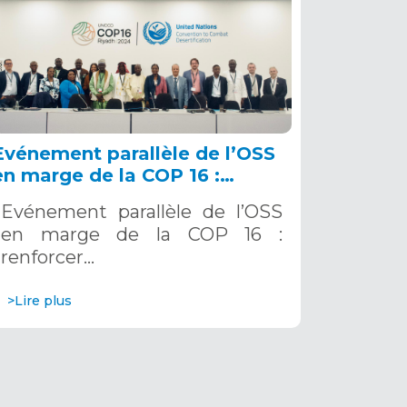
Evénement parallèle de l’OSS
en marge de la COP 16 :
renforcer la résilience au Sahel
Evénement parallèle de l’OSS
grâce aux Systèmes d’Alerte
en marge de la COP 16 :
Précoce Multirisques. 12
renforcer…
décembre 2024
>Lire plus