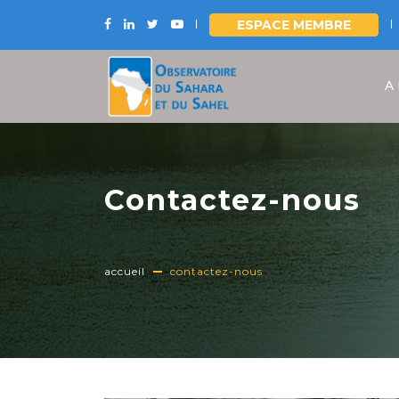
ESPACE MEMBRE
Aller
au
A
contenu
principal
Contactez-nous
accueil
contactez-nous