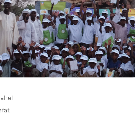
Sahel
afat