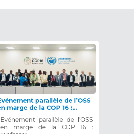
Evénement parallèle de l’OSS
en marge de la COP 16 :
renforcer la résilience au Sahel
Evénement parallèle de l’OSS
grâce aux Systèmes d’Alerte
en marge de la COP 16 :
Précoce Multirisques. 12