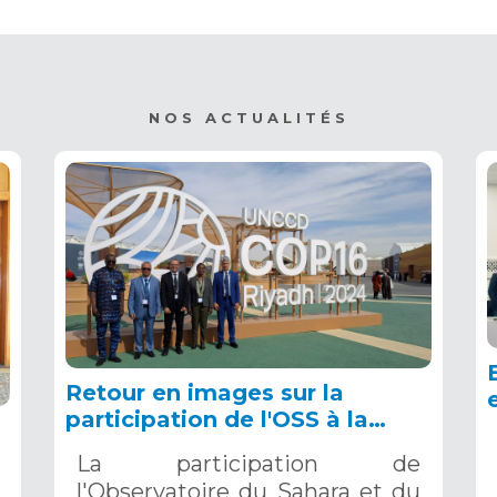
NOS ACTUALITÉS
Retour en images sur la
participation de l'OSS à la
COP16 du 2 au 13 décembre
La participation de
2024 à Riyad, en Arabie
l'Observatoire du Sahara et du