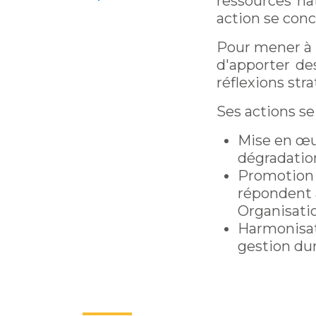
ressources na
action se conc
Pour mener à 
d'apporter de
réflexions str
Ses actions se
Mise en œuv
dégradation
Promotion d
répondent a
Organisatio
Harmonisati
gestion dur