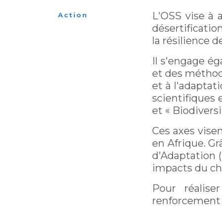
L'OSS vise à 
Action
désertificatio
la résilience
Il s'engage ég
et des méthodo
et à l'adapta
scientifiques 
et « Biodiversi
Ces axes visen
en Afrique. Gr
d'Adaptation (
impacts du ch
Pour réalise
renforcement d