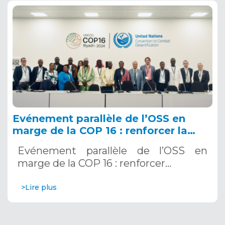
Evénement parallèle de l’OSS en
marge de la COP 16 : renforcer la
résilience au Sahel grâce aux
Evénement parallèle de l’OSS en
Systèmes d’Alerte Précoce
marge de la COP 16 : renforcer…
Multirisques. 12 décembre 2024
>Lire plus