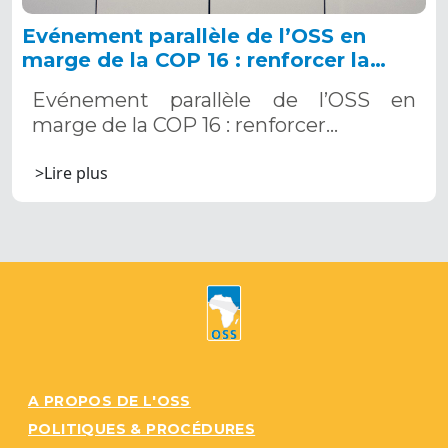
Evénement parallèle de l’OSS en
marge de la COP 16 : renforcer la
résilience au Sahel grâce aux
Evénement parallèle de l’OSS en
Systèmes d’Alerte Précoce
marge de la COP 16 : renforcer…
Multirisques. 12 décembre 2024
>Lire plus
A PROPOS DE L'OSS
POLITIQUES & PROCÉDURES