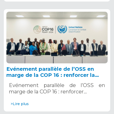
Evénement parallèle de l’OSS en
marge de la COP 16 : renforcer la
résilience au Sahel grâce aux
Evénement parallèle de l’OSS en
Systèmes d’Alerte Précoce
marge de la COP 16 : renforcer…
Multirisques. 12 décembre 2024
>Lire plus