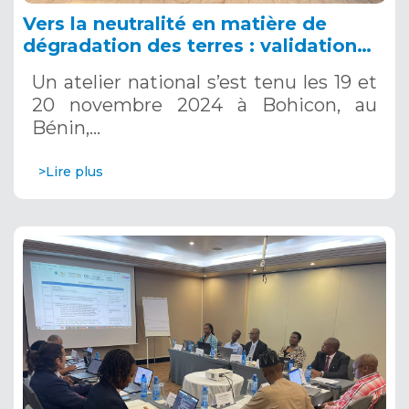
Vers la neutralité en matière de
dégradation des terres : validation
des nouvelles cibles pour une
Un atelier national s’est tenu les 19 et
gestion durable des terres au Bénin,
20 novembre 2024 à Bohicon, au
19-20 novembre 2024
Bénin,…
>Lire plus