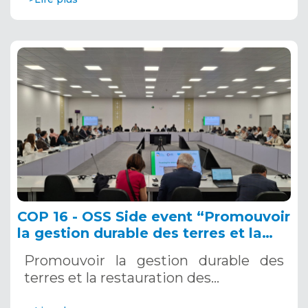
COP 16 - OSS Side event “Promouvoir
la gestion durable des terres et la
restauration des écosystèmes au
Promouvoir la gestion durable des
Sahel” 6 Décembre 2024
terres et la restauration des…