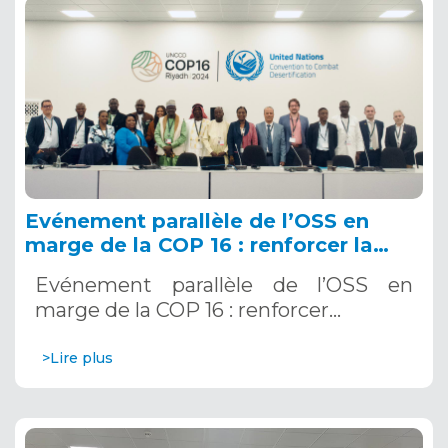
Evénement parallèle de l’OSS en
marge de la COP 16 : renforcer la
résilience au Sahel grâce aux
Evénement parallèle de l’OSS en
Systèmes d’Alerte Précoce
marge de la COP 16 : renforcer…
Multirisques. 12 décembre 2024
>Lire plus