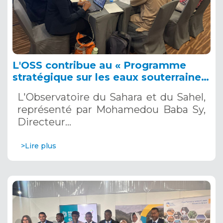
L'OSS contribue au « Programme
stratégique sur les eaux souterraines
pour la sécurité de l'eau et résilience
L'Observatoire du Sahara et du Sahel,
en Afrique 2023-2027 » Lesotho, 20-
représenté par Mohamedou Baba Sy,
21 nov. 2024
Directeur…
>Lire plus