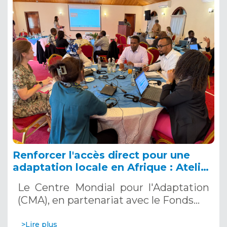
Renforcer l'accès direct pour une
adaptation locale en Afrique : Atelier
stratégique à Nairobi, Kenya, 4-5
Le Centre Mondial pour l'Adaptation
décembre 2024
(CMA), en partenariat avec le Fonds…
>Lire plus