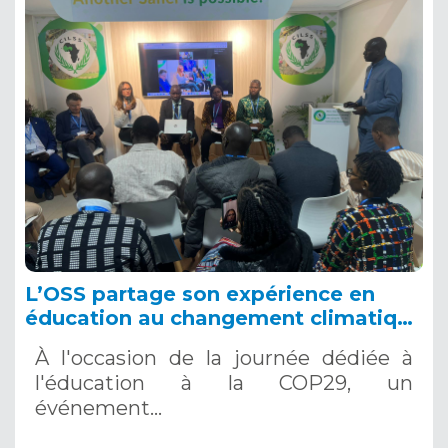
L’OSS partage son expérience en
éducation au changement climatique
lors d’un événement parallèle à la
À l'occasion de la journée dédiée à
COP29 de l’UNFCCC, 18 novembre
l'éducation à la COP29, un
2024
événement…