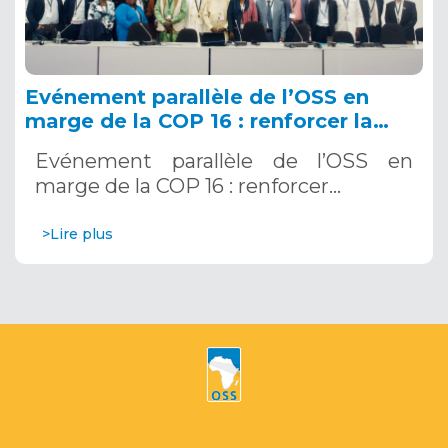
Evénement parallèle de l’OSS en
marge de la COP 16 : renforcer la
résilience au Sahel grâce aux
Evénement parallèle de l’OSS en
Systèmes d’Alerte Précoce
marge de la COP 16 : renforcer…
Multirisques. 12 décembre 2024
>Lire plus