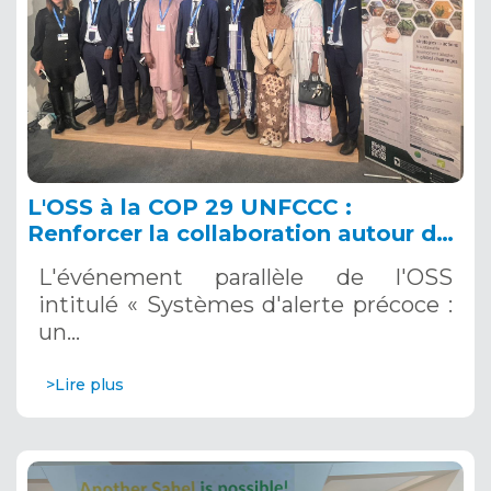
L'OSS à la COP 29 UNFCCC :
Renforcer la collaboration autour des
systèmes d'alerte précoce, en tant
L'événement parallèle de l'OSS
qu’outils essentiels pour l'adaptation
intitulé « Systèmes d'alerte précoce :
au changement climatique
un…
>Lire plus