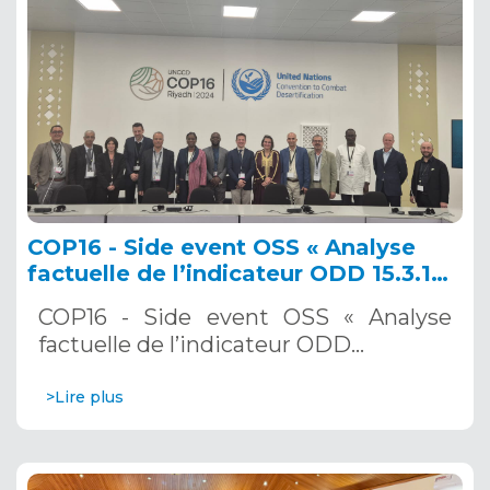
COP16 - Side event OSS « Analyse
factuelle de l’indicateur ODD 15.3.1
en Afrique : tirer parti d’outils
COP16 - Side event OSS « Analyse
innovants pour le suivi et
factuelle de l’indicateur ODD…
l’établissement de rapports sur la
dégradation des terres » 10
>Lire plus
décembre 2024