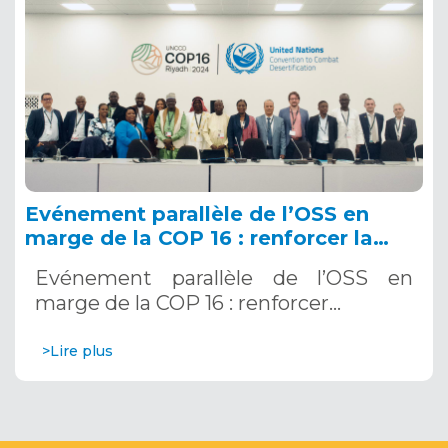
Evénement parallèle de l’OSS en
marge de la COP 16 : renforcer la
résilience au Sahel grâce aux
Evénement parallèle de l’OSS en
Systèmes d’Alerte Précoce
marge de la COP 16 : renforcer…
Multirisques. 12 décembre 2024
>Lire plus