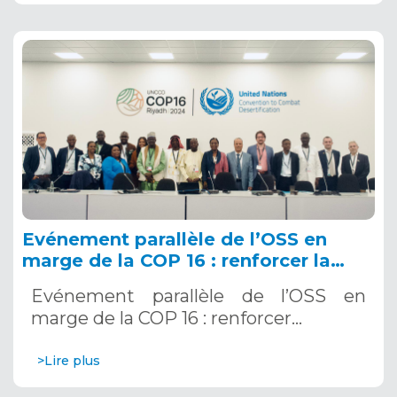
Evénement parallèle de l’OSS en
marge de la COP 16 : renforcer la
résilience au Sahel grâce aux
Evénement parallèle de l’OSS en
Systèmes d’Alerte Précoce
marge de la COP 16 : renforcer…
Multirisques. 12 décembre 2024
>Lire plus