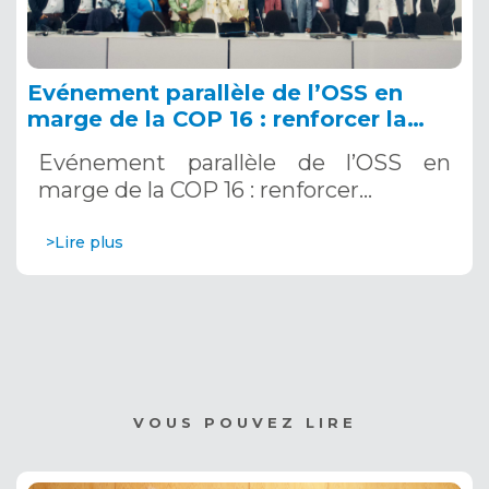
Evénement parallèle de l’OSS en
marge de la COP 16 : renforcer la
résilience au Sahel grâce aux
Evénement parallèle de l’OSS en
Systèmes d’Alerte Précoce
marge de la COP 16 : renforcer…
Multirisques. 12 décembre 2024
>Lire plus
VOUS POUVEZ LIRE