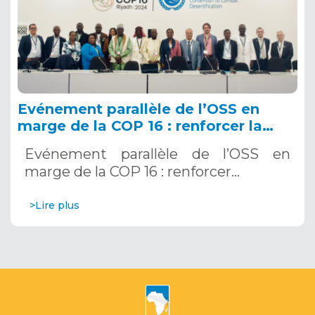
Evénement parallèle de l’OSS en
marge de la COP 16 : renforcer la
résilience au Sahel grâce aux
Evénement parallèle de l’OSS en
Systèmes d’Alerte Précoce
marge de la COP 16 : renforcer…
Multirisques. 12 décembre 2024
>Lire plus