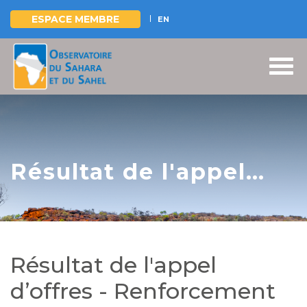
ESPACE MEMBRE
EN
Aller
au
contenu
principal
Résultat de l'appel
d’offres -
Renforcement des
capacités de
Résultat de l'appel
financement
d’offres - Renforcement
climatique en