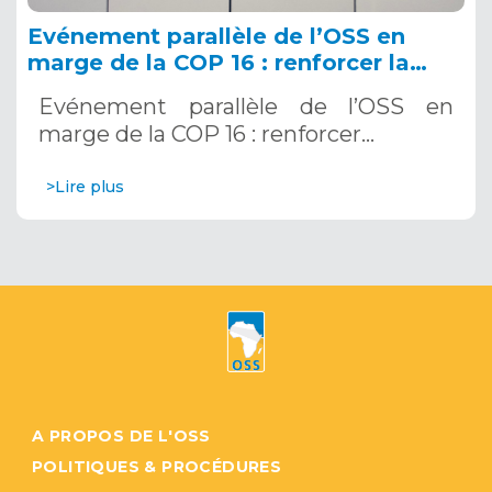
Evénement parallèle de l’OSS en
marge de la COP 16 : renforcer la
résilience au Sahel grâce aux
Evénement parallèle de l’OSS en
Systèmes d’Alerte Précoce
marge de la COP 16 : renforcer…
Multirisques. 12 décembre 2024
>Lire plus
A PROPOS DE L'OSS
POLITIQUES & PROCÉDURES