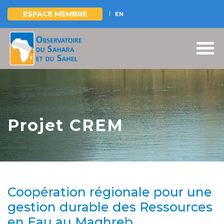
ESPACE MEMBRE
EN
Aller
au
contenu
principal
Projet CREM
Coopération régionale pour une
gestion durable des Ressources
en Eau au Maghreb