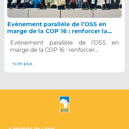
Evénement parallèle de l’OSS en
marge de la COP 16 : renforcer la
résilience au Sahel grâce aux
Evénement parallèle de l’OSS en
Systèmes d’Alerte Précoce
marge de la COP 16 : renforcer…
Multirisques. 12 décembre 2024
>Lire plus