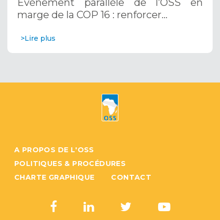
Evénement parallèle de l’OSS en
Systèmes d’Alerte Précoce
marge de la COP 16 : renforcer…
Multirisques. 12 décembre 2024
>Lire plus
A PROPOS DE L'OSS
POLITIQUES & PROCÉDURES
CHARTE GRAPHIQUE
CONTACT