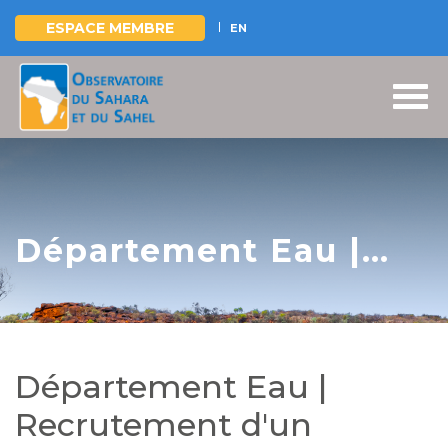
ESPACE MEMBRE
EN
Aller
au
contenu
principal
Département Eau |
Recrutement d'un
Expert.e Eau
Département Eau |
Recrutement d'un