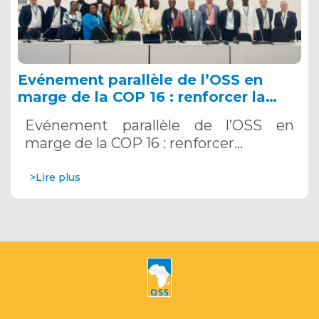
Evénement parallèle de l’OSS en
marge de la COP 16 : renforcer la
résilience au Sahel grâce aux
Evénement parallèle de l’OSS en
Systèmes d’Alerte Précoce
marge de la COP 16 : renforcer…
Multirisques. 12 décembre 2024
>Lire plus