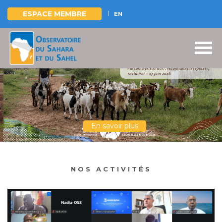
ESPACE MEMBRE
EN
Aller
au
contenu
principal
En savoir plus
NOS ACTIVITÉS