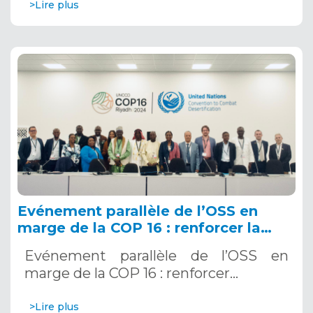
>Lire plus
Evénement parallèle de l’OSS en
marge de la COP 16 : renforcer la
résilience au Sahel grâce aux
Evénement parallèle de l’OSS en
Systèmes d’Alerte Précoce
marge de la COP 16 : renforcer…
Multirisques. 12 décembre 2024
>Lire plus