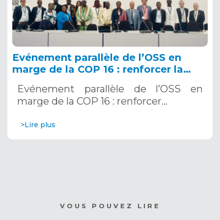
Evénement parallèle de l’OSS en
marge de la COP 16 : renforcer la
résilience au Sahel grâce aux
Evénement parallèle de l’OSS en
Systèmes d’Alerte Précoce
marge de la COP 16 : renforcer…
Multirisques. 12 décembre 2024
>Lire plus
VOUS POUVEZ LIRE