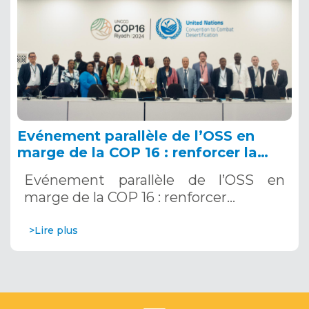
Evénement parallèle de l’OSS en
marge de la COP 16 : renforcer la
résilience au Sahel grâce aux
Evénement parallèle de l’OSS en
Systèmes d’Alerte Précoce
marge de la COP 16 : renforcer…
Multirisques. 12 décembre 2024
>Lire plus