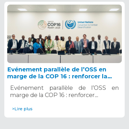
Evénement parallèle de l’OSS en
marge de la COP 16 : renforcer la
résilience au Sahel grâce aux
Evénement parallèle de l’OSS en
Systèmes d’Alerte Précoce
marge de la COP 16 : renforcer…
Multirisques. 12 décembre 2024
>Lire plus