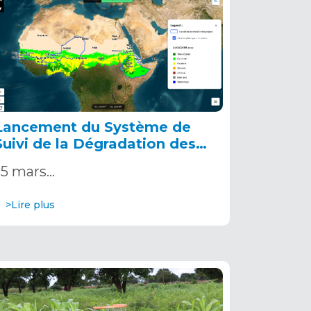
Lancement du Système de
Suivi de la Dégradation des
Terres et de la Gestion Durable
5 mars…
des Terres au service de
l’Initiative Grande Muraille
>Lire plus
Verte