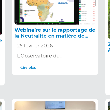
Webinaire sur le rapportage de
la Neutralité en matière de
e
Dégradation des Terres auprès
25 février 2026
de la CNULCD
s
L’Observatoire du…
>Lire plus