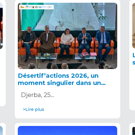
Désertif’actions 2026, un
moment singulier dans un
monde en crise
Djerba, 25…
>Lire plus