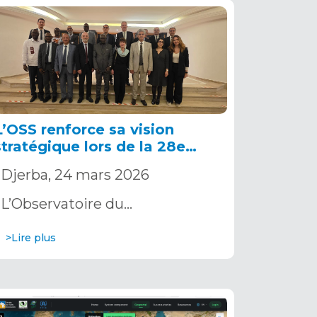
L’OSS renforce sa vision
stratégique lors de la 28e
session de son Comité
Djerba, 24 mars 2026
d’Orientation Stratégique
L’Observatoire du…
>Lire plus