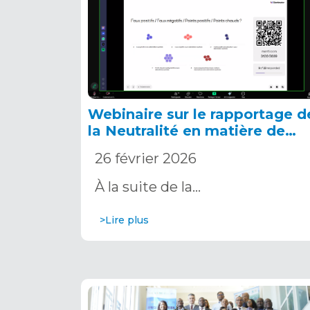
Webinaire sur le rapportage d
la Neutralité en matière de
Dégradation des Terres auprè
26 février 2026
de la CNULCD
À la suite de la…
>Lire plus