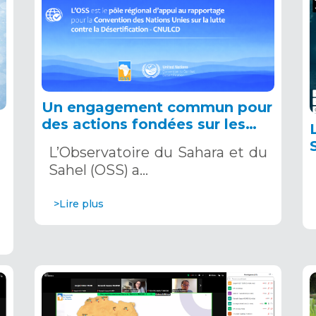
Un engagement commun pour
des actions fondées sur les
données au service des terres,
t
L’Observatoire du Sahara et du
des populations et de la
Sahel (OSS) a…
résilience
>Lire plus