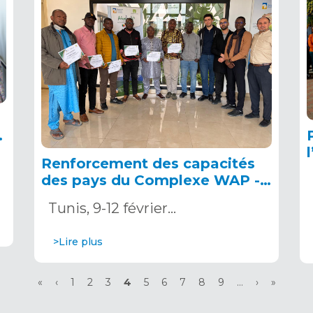
Renforcement des capacités
des pays du Complexe WAP -
Pérennisation du Système
Tunis, 9-12 février…
d’Alerte Précoce Multirisques
>Lire plus
Première
«
Page
‹
Page
1
Page
2
Page
3
Page
4
Page
5
Page
6
Page
7
Page
8
Page
9
…
Page
›
Dernièr
»
page
précédente
courante
suivante
page