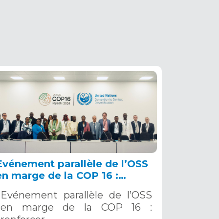
Evénement parallèle de l’OSS
en marge de la COP 16 :
renforcer la résilience au Sahel
Evénement parallèle de l’OSS
grâce aux Systèmes d’Alerte
en marge de la COP 16 :
Précoce Multirisques. 12