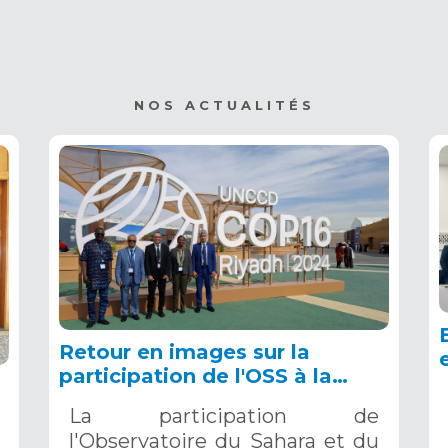
NOS ACTUALITÉS
Retour en images sur la
participation de l'OSS à la
COP16 du 2 au 13 décembre
La participation de
2024 à Riyad, en Arabie
l'Observatoire du Sahara et du