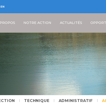
EN
 PROPOS
NOTRE ACTION
ACTUALITÉS
OPPORT
i
Fil
d'Ariane
ECTION
TECHNIQUE
ADMINISTRATIF
A