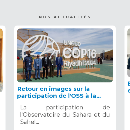
NOS ACTUALITÉS
Retour en images sur la
participation de l'OSS à la
COP16 du 2 au 13 décembre
La participation de
2024 à Riyad, en Arabie
l'Observatoire du Sahara et du
Saoudite
Sahel…