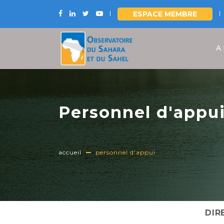
ESPACE MEMBRE
Aller
au
A
contenu
principal
Personnel d'appu
accueil
personnel d'appui
DIR