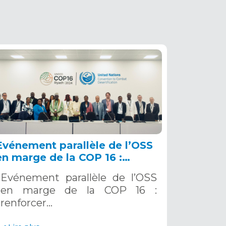
Evénement parallèle de l’OSS
en marge de la COP 16 :
renforcer la résilience au Sahel
Evénement parallèle de l’OSS
grâce aux Systèmes d’Alerte
en marge de la COP 16 :
Précoce Multirisques. 12
renforcer…
décembre 2024