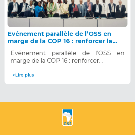
Evénement parallèle de l’OSS en
marge de la COP 16 : renforcer la
résilience au Sahel grâce aux
Evénement parallèle de l’OSS en
Systèmes d’Alerte Précoce
marge de la COP 16 : renforcer…
Multirisques. 12 décembre 2024
>Lire plus