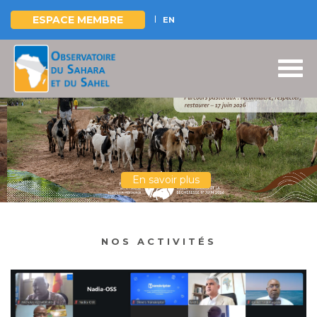
ESPACE MEMBRE
EN
Aller
au
contenu
principal
En savoir plus
NOS ACTIVITÉS