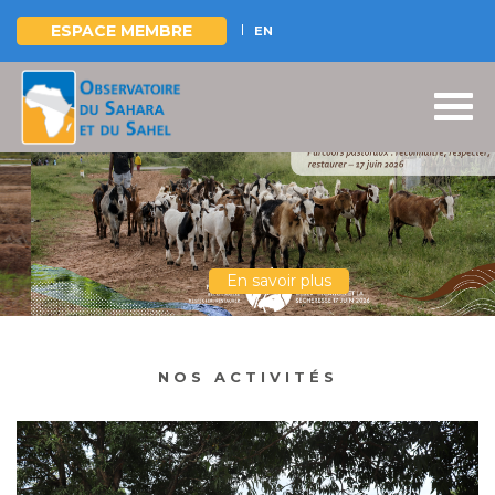
ESPACE MEMBRE
EN
Aller
au
contenu
principal
En savoir plus
NOS ACTIVITÉS