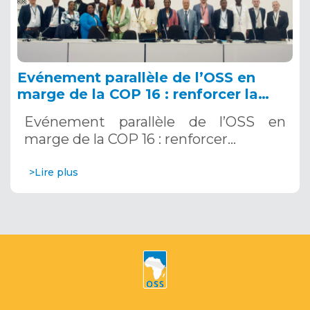
Evénement parallèle de l’OSS en
marge de la COP 16 : renforcer la
résilience au Sahel grâce aux
Evénement parallèle de l’OSS en
Systèmes d’Alerte Précoce
marge de la COP 16 : renforcer…
Multirisques. 12 décembre 2024
>Lire plus