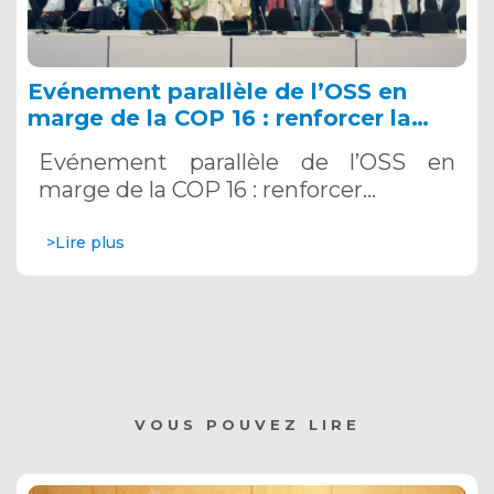
Evénement parallèle de l’OSS en
marge de la COP 16 : renforcer la
résilience au Sahel grâce aux
Evénement parallèle de l’OSS en
Systèmes d’Alerte Précoce
marge de la COP 16 : renforcer…
Multirisques. 12 décembre 2024
>Lire plus
VOUS POUVEZ LIRE