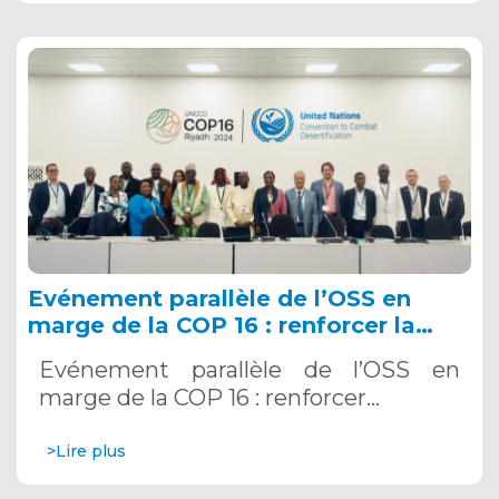
Evénement parallèle de l’OSS en
marge de la COP 16 : renforcer la
résilience au Sahel grâce aux
Evénement parallèle de l’OSS en
Systèmes d’Alerte Précoce
marge de la COP 16 : renforcer…
Multirisques. 12 décembre 2024
>Lire plus