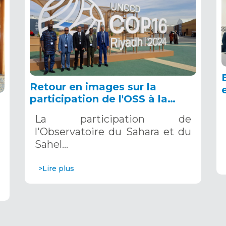
Retour en images sur la
participation de l'OSS à la
COP16 du 2 au 13 décembre
La participation de
2024 à Riyad, en Arabie
l'Observatoire du Sahara et du
Saoudite
Sahel…
>Lire plus