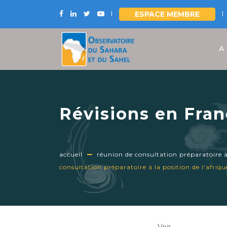
ESPACE MEMBRE
Aller
au
A
contenu
principal
Révisions en Fra
préparatoire à la
Mondial de l'Eau,
accueil
réunion de consultation préparatoire à
consultation préparatoire à la position de l'afri
Onglets