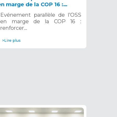
en marge de la COP 16 :
renforcer la résilience au Sahel
Evénement parallèle de l’OSS
grâce aux Systèmes d’Alerte
en marge de la COP 16 :
Précoce Multirisques. 12
renforcer…
décembre 2024
>Lire plus