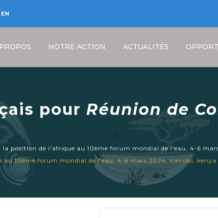
EN
 PROPOS
NOTRE ACTION
ACTUALITÉS
OPPORT
nçais pour
Réunion de Co
 Position de l'Afrique 
 4-6 mars 2024, Nairobi,
Fil
 la position de l'afrique au 10ème forum mondial de l'eau, 4-6 mar
d'Ariane
que au 10ème forum mondial de l'eau, 4-6 mars 2024, nairobi, kenya