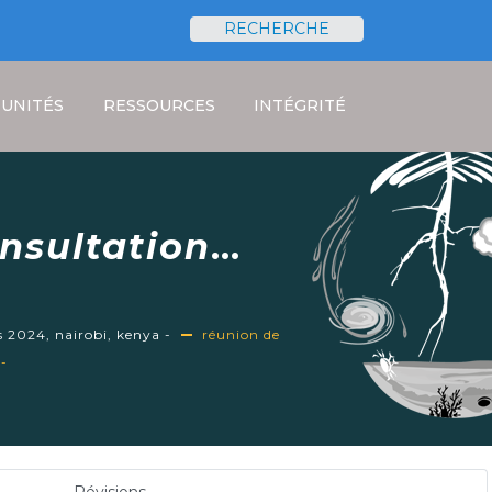
RECHERCHE
Rechercher
UNITÉS
RESSOURCES
INTÉGRITÉ
nsultation
au 10ème Forum
 Kenya -
s 2024, nairobi, kenya -
réunion de
 -