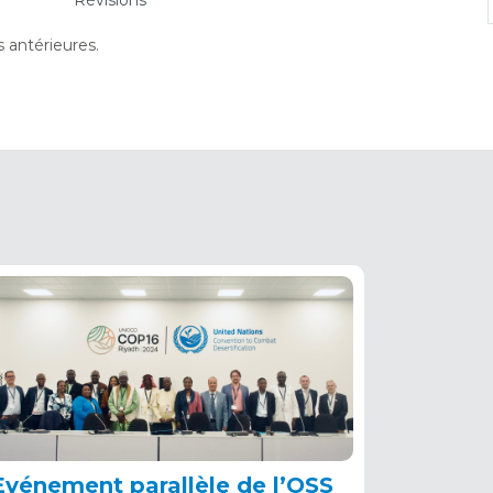
Révisions
(onglet
actif)
s antérieures.
Evénement parallèle de l’OSS