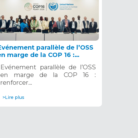
Evénement parallèle de l’OSS
en marge de la COP 16 :
renforcer la résilience au Sahel
Evénement parallèle de l’OSS
grâce aux Systèmes d’Alerte
en marge de la COP 16 :
Précoce Multirisques. 12
renforcer…
décembre 2024
>Lire plus