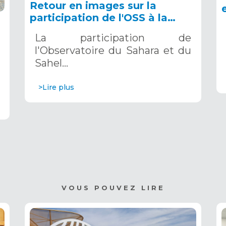
Retour en images sur la
participation de l'OSS à la
COP16 du 2 au 13 décembre
La participation de
2024 à Riyad, en Arabie
l'Observatoire du Sahara et du
Saoudite
Sahel…
>Lire plus
VOUS POUVEZ LIRE