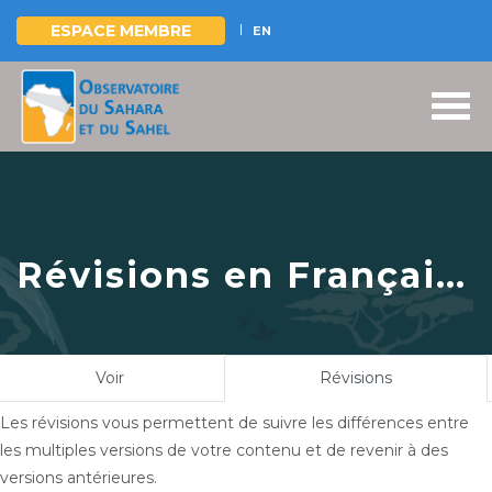
ESPACE MEMBRE
EN
Aller
au
contenu
principal
Révisions en Français
pour
Réunion à
Bamako avec
Onglets
Voir
Révisions
(onglet
Monsieur Lassine
principaux
actif)
Les révisions vous permettent de suivre les différences entre
DEMBELE, Ministre de
les multiples versions de votre contenu et de revenir à des
l’Agriculture du Mali
versions antérieures.