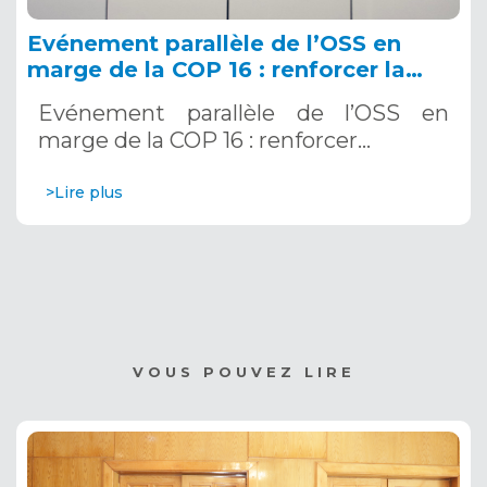
Evénement parallèle de l’OSS en
marge de la COP 16 : renforcer la
résilience au Sahel grâce aux
Evénement parallèle de l’OSS en
Systèmes d’Alerte Précoce
marge de la COP 16 : renforcer…
Multirisques. 12 décembre 2024
>Lire plus
VOUS POUVEZ LIRE