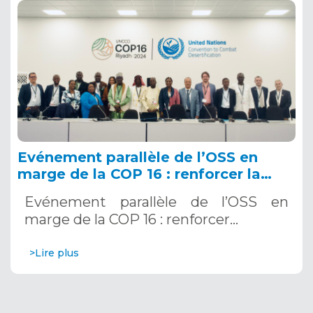
Evénement parallèle de l’OSS en
marge de la COP 16 : renforcer la
résilience au Sahel grâce aux
Evénement parallèle de l’OSS en
Systèmes d’Alerte Précoce
marge de la COP 16 : renforcer…
Multirisques. 12 décembre 2024
>Lire plus