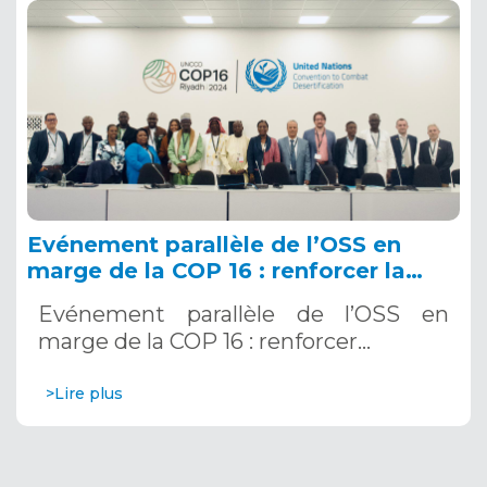
Evénement parallèle de l’OSS en
marge de la COP 16 : renforcer la
résilience au Sahel grâce aux
Evénement parallèle de l’OSS en
Systèmes d’Alerte Précoce
marge de la COP 16 : renforcer…
Multirisques. 12 décembre 2024
>Lire plus