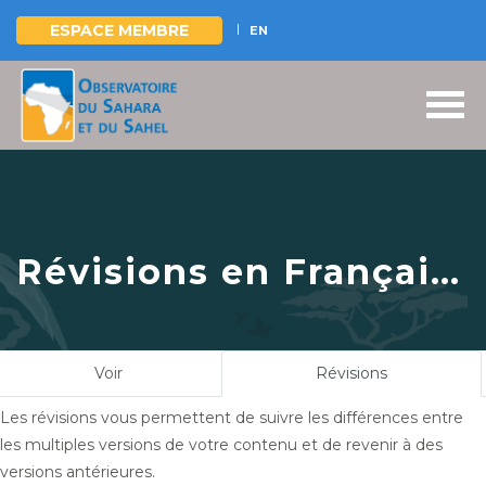
ESPACE MEMBRE
EN
Aller
au
contenu
principal
Révisions en Français
pour
L’OSS entame la
deuxième partie de la
Onglets
Voir
Révisions
(onglet
mission de Due
principaux
actif)
Les révisions vous permettent de suivre les différences entre
Diligence du projet
les multiples versions de votre contenu et de revenir à des
ADSWAC, 14 mars
versions antérieures.