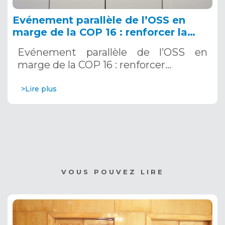
Evénement parallèle de l’OSS en
marge de la COP 16 : renforcer la
résilience au Sahel grâce aux
Evénement parallèle de l’OSS en
Systèmes d’Alerte Précoce
marge de la COP 16 : renforcer…
Multirisques. 12 décembre 2024
>Lire plus
VOUS POUVEZ LIRE