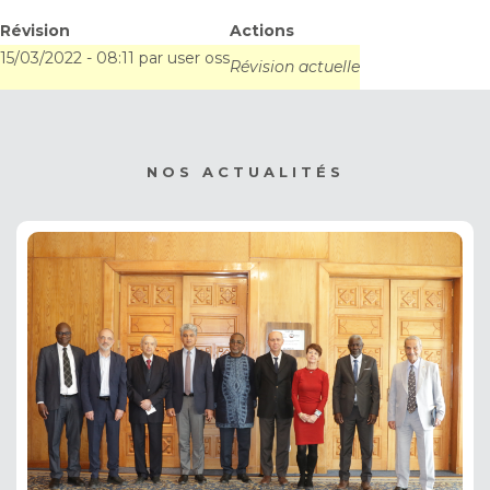
2022
Révision
Actions
15/03/2022 - 08:11
par
user oss
Révision actuelle
NOS ACTUALITÉS