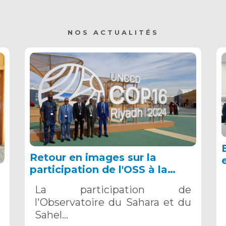
NOS ACTUALITÉS
Retour en images sur la
participation de l'OSS à la
COP16 du 2 au 13 décembre
La participation de
2024 à Riyad, en Arabie
l'Observatoire du Sahara et du
Saoudite
Sahel…