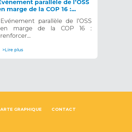
Evénement parallèle de l’OSS
en marge de la COP 16 :
renforcer la résilience au Sahel
Evénement parallèle de l’OSS
grâce aux Systèmes d’Alerte
en marge de la COP 16 :
Précoce Multirisques. 12
renforcer…
décembre 2024
>Lire plus
ARTE GRAPHIQUE
CONTACT