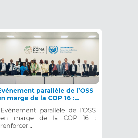
Evénement parallèle de l’OSS
en marge de la COP 16 :
renforcer la résilience au Sahel
Evénement parallèle de l’OSS
grâce aux Systèmes d’Alerte
en marge de la COP 16 :
Précoce Multirisques. 12
renforcer…
décembre 2024