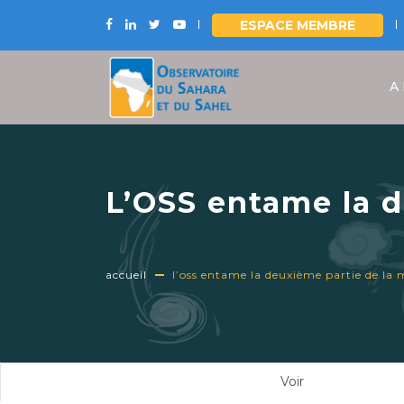
ESPACE MEMBRE
Aller
au
A
contenu
principal
L’OSS entame la d
Diligence du pro
accueil
l’oss entame la deuxième partie de la 
Onglets
Voir
(onglet
principaux