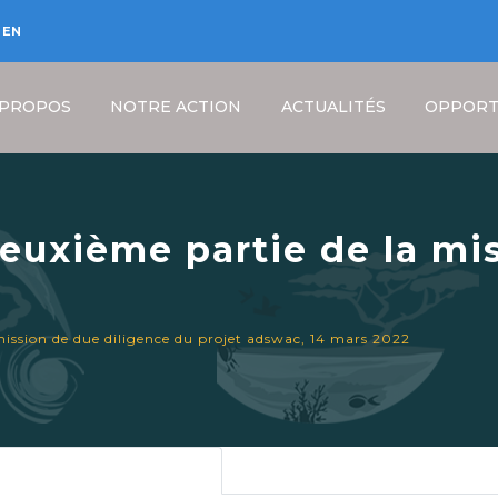
EN
 PROPOS
NOTRE ACTION
ACTUALITÉS
OPPORT
euxième partie de la mi
jet ADSWAC, 14 mars 202
Fil
mission de due diligence du projet adswac, 14 mars 2022
d'Ariane