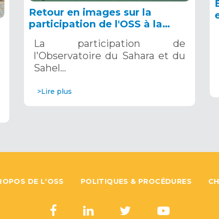
Retour en images sur la
participation de l'OSS à la
COP16 du 2 au 13 décembre
La participation de
2024 à Riyad, en Arabie
l'Observatoire du Sahara et du
Saoudite
Sahel…
>Lire plus
ROPOS DE L'OSS
POLITIQUES & PROCÉDURES
CH