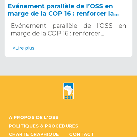
Evénement parallèle de l’OSS en
marge de la COP 16 : renforcer la
résilience au Sahel grâce aux
Evénement parallèle de l’OSS en
Systèmes d’Alerte Précoce
marge de la COP 16 : renforcer…
Multirisques. 12 décembre 2024
>Lire plus
A PROPOS DE L'OSS
POLITIQUES & PROCÉDURES
CHARTE GRAPHIQUE
CONTACT