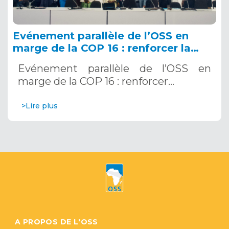
Evénement parallèle de l’OSS en
marge de la COP 16 : renforcer la
résilience au Sahel grâce aux
Evénement parallèle de l’OSS en
Systèmes d’Alerte Précoce
marge de la COP 16 : renforcer…
Multirisques. 12 décembre 2024
>Lire plus
A PROPOS DE L'OSS