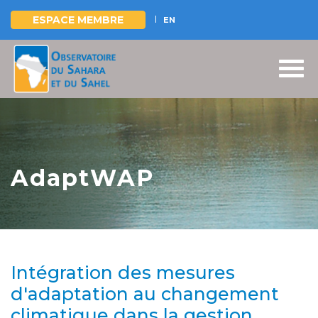
ESPACE MEMBRE
EN
Aller
au
contenu
principal
AdaptWAP
Intégration des mesures
d'adaptation au changement
climatique dans la gestion