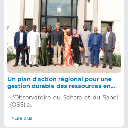
Un plan d'action régional pour une
gestion durable des ressources en
eau de l'Iullemeden Taoudéni-
L’Observatoire du Sahara et du Sahel
Tanezrouft
(OSS) a…
>Lire plus