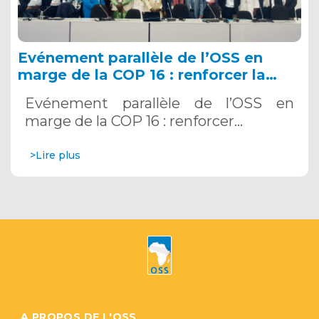
Evénement parallèle de l’OSS en
marge de la COP 16 : renforcer la
résilience au Sahel grâce aux
Evénement parallèle de l’OSS en
Systèmes d’Alerte Précoce
marge de la COP 16 : renforcer…
Multirisques. 12 décembre 2024
>Lire plus
A PROPOS DE L'OSS