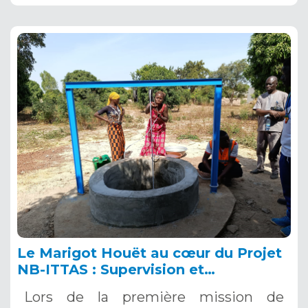
Le Marigot Houët au cœur du Projet
NB-ITTAS : Supervision et
Rencontres de Terrain au Burkina
Lors de la première mission de
Faso, 22-24 décembre 2024