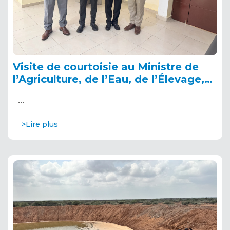
Visite de courtoisie au Ministre de
l’Agriculture, de l’Eau, de l’Élevage,
de la Pêche et des Ressources
…
Halieutiques de Djibouti, 23
novembre 2024
>Lire plus