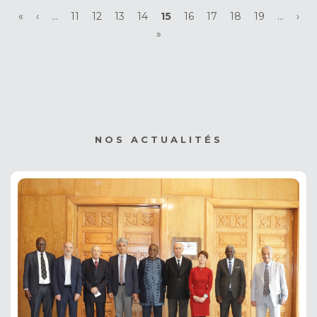
Pagination
Première
«
Page
‹
…
Page
11
Page
12
Page
13
Page
14
Page
15
Page
16
Page
17
Page
18
Page
19
…
Pag
›
page
précédente
Dernière
»
courante
suiv
page
NOS ACTUALITÉS