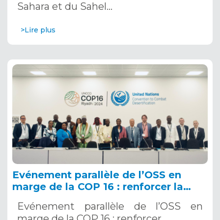
Sahara et du Sahel…
>Lire plus
Evénement parallèle de l’OSS en
marge de la COP 16 : renforcer la
résilience au Sahel grâce aux
Evénement parallèle de l’OSS en
Systèmes d’Alerte Précoce
marge de la COP 16 : renforcer…