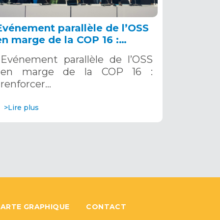
Evénement parallèle de l’OSS
en marge de la COP 16 :
renforcer la résilience au Sahel
Evénement parallèle de l’OSS
grâce aux Systèmes d’Alerte
en marge de la COP 16 :
Précoce Multirisques. 12
renforcer…
décembre 2024
>Lire plus
ARTE GRAPHIQUE
CONTACT