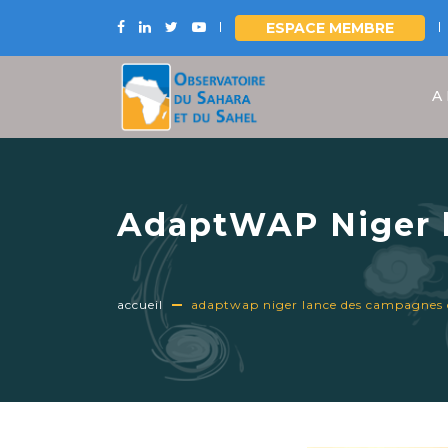
ESPACE MEMBRE
Aller
au
A
contenu
principal
AdaptWAP Niger l
écoliers sur les 
accueil
adaptwap niger lance des campagnes d'