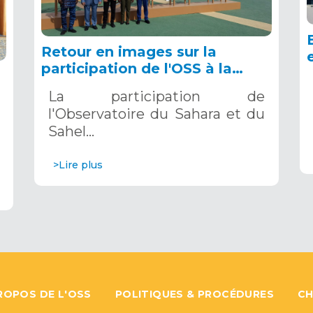
Retour en images sur la
participation de l'OSS à la
COP16 du 2 au 13 décembre
La participation de
2024 à Riyad, en Arabie
l'Observatoire du Sahara et du
Saoudite
Sahel…
>Lire plus
ROPOS DE L'OSS
POLITIQUES & PROCÉDURES
CH