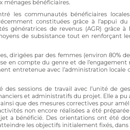
ux ménages bénéficiaires.
ntré les communautés bénéficiaires local
récemment constituées grâce à l’appui du 
ités génératrices de revenus (AGR) grâce à l
s moyens de subsistance tout en renforçant le
s, dirigées par des femmes (environ 80% d
 prise en compte du genre et de l’engagement
ment entretenue avec l’administration locale 
isé des sessions de travail avec l’unité de g
nanciers et administratifs du projet. Elle a p
insi que des mesures correctives pour améli
activités non encore réalisées a été préparé
et a bénéficié. Des orientations ont été don
atteindre les objectifs initialement fixés, dans