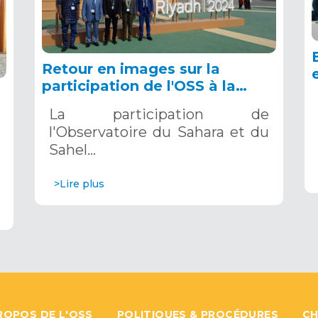
Retour en images sur la
participation de l'OSS à la
COP16 du 2 au 13 décembre
La participation de
2024 à Riyad, en Arabie
l'Observatoire du Sahara et du
Saoudite
Sahel…
>Lire plus
ROPOS DE L'OSS
POLITIQUES & PROCÉDURES
CH