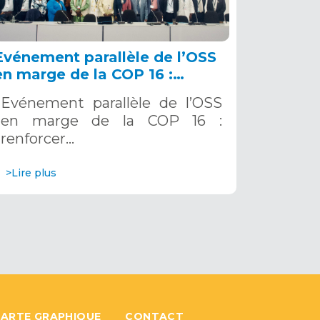
Evénement parallèle de l’OSS
en marge de la COP 16 :
renforcer la résilience au Sahel
Evénement parallèle de l’OSS
grâce aux Systèmes d’Alerte
en marge de la COP 16 :
Précoce Multirisques. 12
renforcer…
décembre 2024
>Lire plus
ARTE GRAPHIQUE
CONTACT