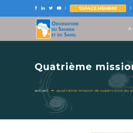
ESPACE MEMBRE
Aller
au
A
contenu
principal
Quatrième missio
Djibouti, 16-23 n
accueil
quatrième mission de supervision du p