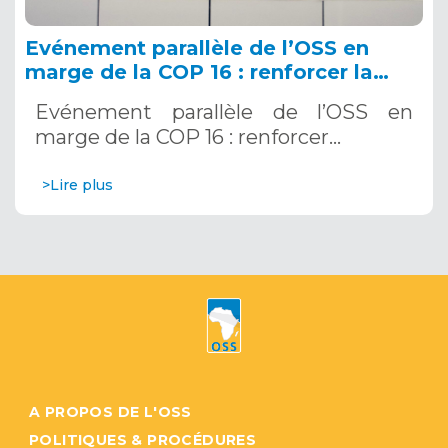
Evénement parallèle de l’OSS en
marge de la COP 16 : renforcer la
résilience au Sahel grâce aux
Evénement parallèle de l’OSS en
Systèmes d’Alerte Précoce
marge de la COP 16 : renforcer…
Multirisques. 12 décembre 2024
>Lire plus
A PROPOS DE L'OSS
POLITIQUES & PROCÉDURES