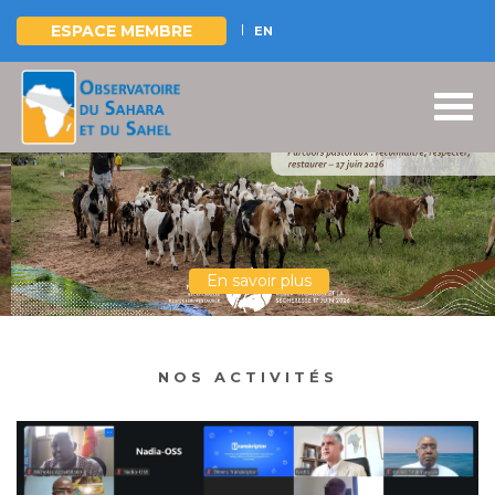
ESPACE MEMBRE
EN
Aller
au
contenu
principal
En savoir plus
NOS ACTIVITÉS