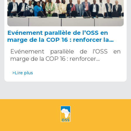
Evénement parallèle de l’OSS en
marge de la COP 16 : renforcer la
résilience au Sahel grâce aux
Evénement parallèle de l’OSS en
Systèmes d’Alerte Précoce
marge de la COP 16 : renforcer…
Multirisques. 12 décembre 2024
>Lire plus