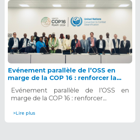
Evénement parallèle de l’OSS en
marge de la COP 16 : renforcer la
résilience au Sahel grâce aux
Evénement parallèle de l’OSS en
Systèmes d’Alerte Précoce
marge de la COP 16 : renforcer…
Multirisques. 12 décembre 2024
>Lire plus