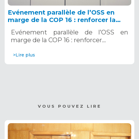
Evénement parallèle de l’OSS en
marge de la COP 16 : renforcer la
résilience au Sahel grâce aux
Evénement parallèle de l’OSS en
Systèmes d’Alerte Précoce
marge de la COP 16 : renforcer…
Multirisques. 12 décembre 2024
>Lire plus
VOUS POUVEZ LIRE