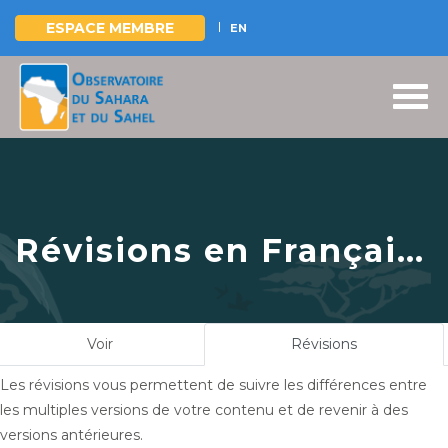
ESPACE MEMBRE
EN
Aller
au
contenu
principal
Révisions en Français
pour
L’approche
Bottom-up au cœur
Onglets
Voir
Révisions
(onglet
du processus de
principaux
actif)
Les révisions vous permettent de suivre les différences entre
finalisation du
les multiples versions de votre contenu et de revenir à des
développement du
versions antérieures.