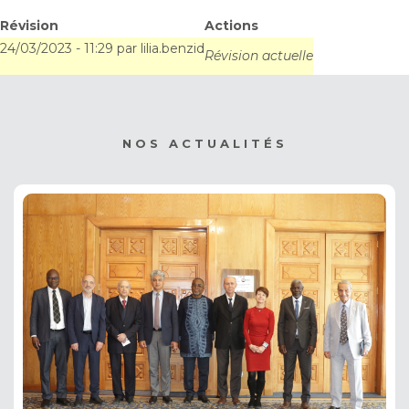
projet BOUCLIER-
Révision
Actions
24/03/2023 - 11:29
par
lilia.benzid
CLIMAT/MONO
Révision actuelle
NOS ACTUALITÉS