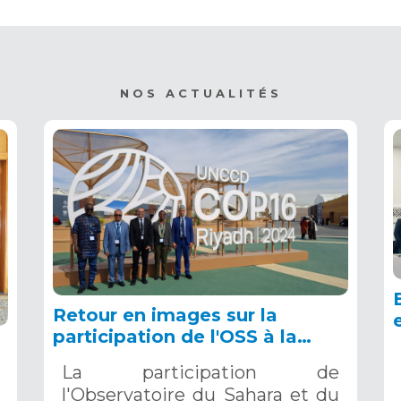
NOS ACTUALITÉS
Retour en images sur la
participation de l'OSS à la
COP16 du 2 au 13 décembre
La participation de
2024 à Riyad, en Arabie
l'Observatoire du Sahara et du
Saoudite