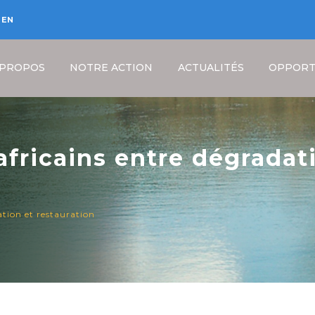
EN
 PROPOS
NOTRE ACTION
ACTUALITÉS
OPPORT
fricains entre dégradat
Fil
ation et restauration
d'Ariane