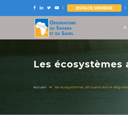
ESPACE MEMBRE
Aller
au
A
contenu
principal
Les écosystèmes a
restauration
accueil
les écosystèmes africains entre dégrad