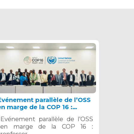
Evénement parallèle de l’OSS
en marge de la COP 16 :
renforcer la résilience au Sahel
Evénement parallèle de l’OSS
grâce aux Systèmes d’Alerte
en marge de la COP 16 :
Précoce Multirisques. 12