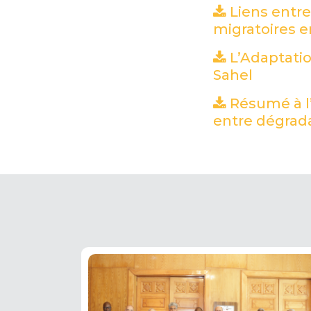
Liens entr
migratoires e
L’Adaptati
Sahel
(PDF)
Résumé à l’
entre dégrada