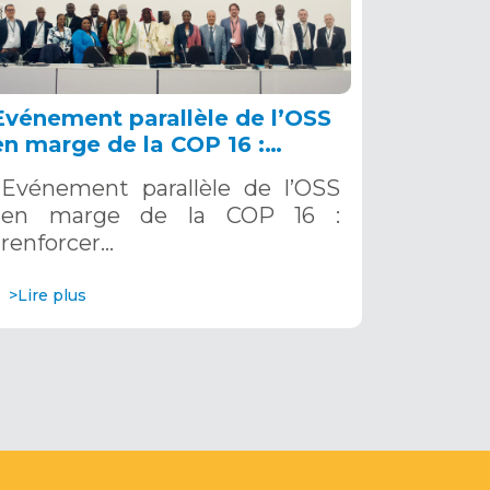
Evénement parallèle de l’OSS
en marge de la COP 16 :
renforcer la résilience au Sahel
Evénement parallèle de l’OSS
grâce aux Systèmes d’Alerte
en marge de la COP 16 :
Précoce Multirisques. 12
renforcer…
décembre 2024
>Lire plus