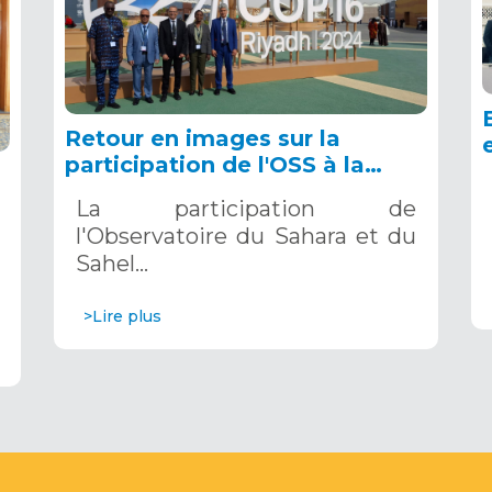
Retour en images sur la
participation de l'OSS à la
COP16 du 2 au 13 décembre
La participation de
2024 à Riyad, en Arabie
l'Observatoire du Sahara et du
Saoudite
Sahel…
>Lire plus