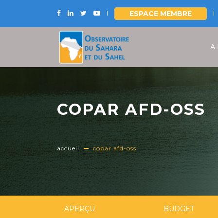
ESPACE MEMBRE
Aller
au
A
contenu
principal
COPAR AFD-OSS
accueil
copar afd-oss
APERÇU
BUDGET