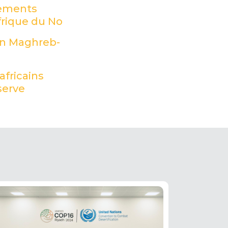
vements
Afrique du No
(PDF)
on Maghreb-
africains
serve
(PDF)