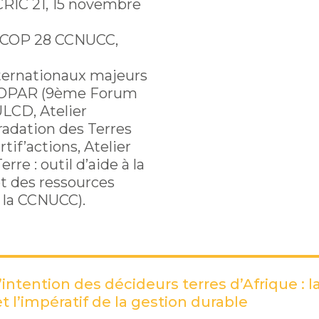
CRIC 21, 15 novembre
la COP 28 CCNUCC,
ternationaux majeurs
 COPAR (9ème Forum
ULCD, Atelier
gradation des Terres
if’actions, Atelier
rre : outil d’aide à la
et des ressources
e la CCNUCC).
intention des décideurs terres d’Afrique : l
t l’impératif de la gestion durable
(PDF)