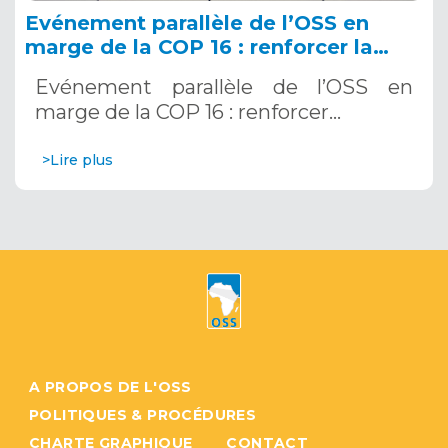
Evénement parallèle de l’OSS en
marge de la COP 16 : renforcer la
résilience au Sahel grâce aux
Evénement parallèle de l’OSS en
Systèmes d’Alerte Précoce
marge de la COP 16 : renforcer…
Multirisques. 12 décembre 2024
>Lire plus
A PROPOS DE L'OSS
POLITIQUES & PROCÉDURES
CHARTE GRAPHIQUE
CONTACT