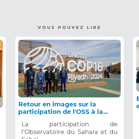
VOUS POUVEZ LIRE
Retour en images sur la
participation de l'OSS à la
COP16 du 2 au 13 décembre
La participation de
2024 à Riyad, en Arabie
l'Observatoire du Sahara et du
Saoudite