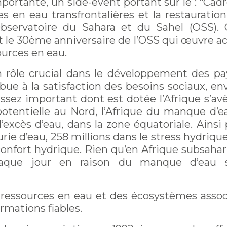
ortante, un side-event portant sur le : “Cad
es en eau transfrontalières et la restauratio
’Observatoire du Sahara et du Sahel (OSS).
le 30ème anniversaire de l’OSS qui œuvre act
ources en eau.
 rôle crucial dans le développement des pays
ibue à la satisfaction des besoins sociaux,
ssez important dont est dotée l’Afrique s’avè
e potentielle au Nord, l’Afrique du manque d’
 l’excès d’eau, dans la zone équatoriale. Ains
ie d’eau, 258 millions dans le stress hydrique,
confort hydrique. Rien qu’en Afrique subsahar
que jour en raison du manque d’eau sal
 ressources en eau et des écosystèmes associé
rmations fiables.