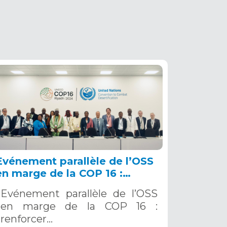
Evénement parallèle de l’OSS
en marge de la COP 16 :
renforcer la résilience au Sahel
Evénement parallèle de l’OSS
grâce aux Systèmes d’Alerte
en marge de la COP 16 :
Précoce Multirisques. 12
renforcer…
décembre 2024