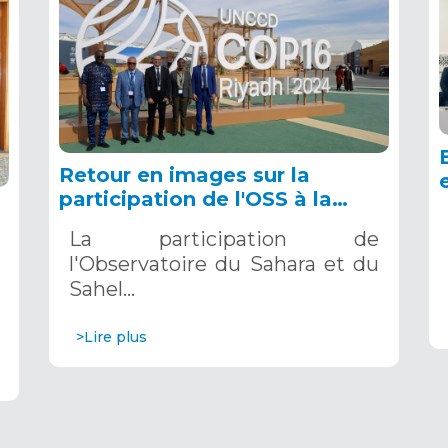
Retour en images sur la
participation de l'OSS à la
COP16 du 2 au 13 décembre
La participation de
2024 à Riyad, en Arabie
l'Observatoire du Sahara et du
Saoudite
Sahel…
>Lire plus