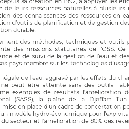
, depuis sa création en 1992, à appuyer les e
e de leurs ressources naturelles à plusieurs 
ation des connaissances des ressources en ea
tion d’outils de planification et de gestion de
stion durable.
cement des méthodes, techniques et outils po
rante des missions statutaires de l’OSS. Ce
ance et de suivi de la gestion de l’eau et des
 ses pays membre sur les technologies d’usage
.
inégale de l’eau, aggravé par les effets du c
e ne peut être atteinte sans des outils fia
me exemples de résultats l’amélioration 
nal (SASS), la plaine de la Djeffara Tuni
a mise en place d’un cadre de concertation p
 d’un modèle hydro-économique pour l’exploit
 du secteur et l’amélioration de 80% des rev