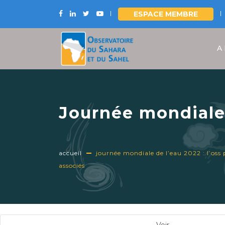
ESPACE MEMBRE
Aller
au
A
contenu
principal
Journée mondiale 
intégrée des resso
restauration des 
accueil
journée mondiale de l’eau 2022 : l’oss 
associés
Onglets