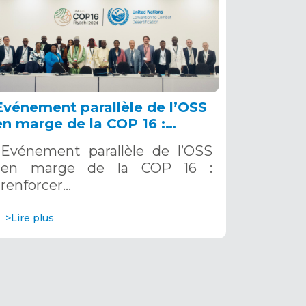
Evénement parallèle de l’OSS
en marge de la COP 16 :
renforcer la résilience au Sahel
Evénement parallèle de l’OSS
grâce aux Systèmes d’Alerte
en marge de la COP 16 :
Précoce Multirisques. 12
renforcer…
décembre 2024
>Lire plus