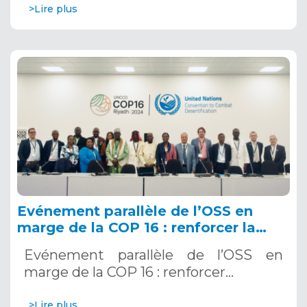
>Lire plus
Evénement parallèle de l’OSS en
marge de la COP 16 : renforcer la
résilience au Sahel grâce aux
Evénement parallèle de l’OSS en
Systèmes d’Alerte Précoce
marge de la COP 16 : renforcer…
Multirisques. 12 décembre 2024
>Lire plus