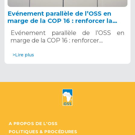
Evénement parallèle de l’OSS en
marge de la COP 16 : renforcer la
résilience au Sahel grâce aux
Evénement parallèle de l’OSS en
Systèmes d’Alerte Précoce
marge de la COP 16 : renforcer…
Multirisques. 12 décembre 2024
>Lire plus
A PROPOS DE L'OSS
POLITIQUES & PROCÉDURES