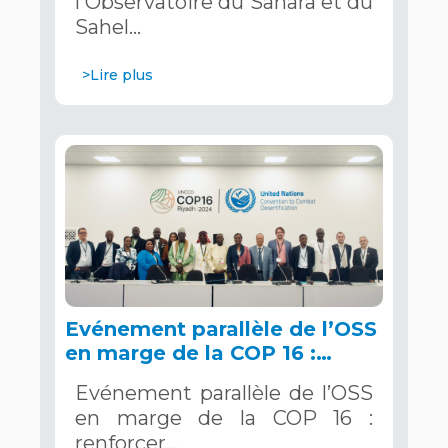
l'Observatoire du Sahara et du
Saoudite
Sahel…
>Lire plus
Evénement parallèle de l’OSS
en marge de la COP 16 :
renforcer la résilience au
Evénement parallèle de l’OSS
Sahel grâce aux Systèmes
en marge de la COP 16 :
d’Alerte Précoce Multirisques.
renforcer…