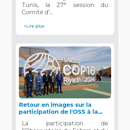
e
Tunis, la 27
session du
Comité d’…
>Lire plus
Retour en images sur la
participation de l'OSS à la
COP16 du 2 au 13 décembre
La participation de
2024 à Riyad, en Arabie