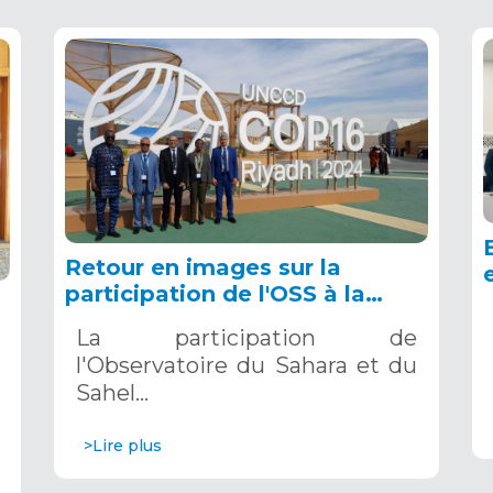
Retour en images sur la
participation de l'OSS à la
COP16 du 2 au 13 décembre
La participation de
2024 à Riyad, en Arabie
l'Observatoire du Sahara et du
Saoudite
Sahel…
>Lire plus