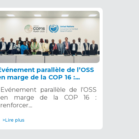
Evénement parallèle de l’OSS
en marge de la COP 16 :
renforcer la résilience au Sahel
Evénement parallèle de l’OSS
grâce aux Systèmes d’Alerte
en marge de la COP 16 :
Précoce Multirisques. 12
renforcer…
décembre 2024
>Lire plus