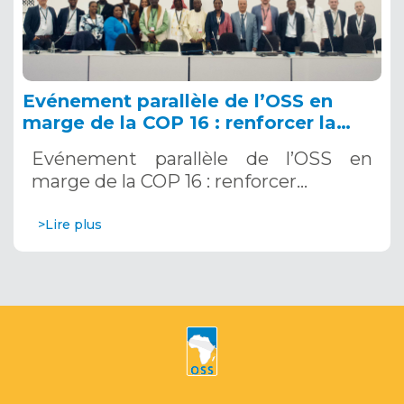
Evénement parallèle de l’OSS en
marge de la COP 16 : renforcer la
résilience au Sahel grâce aux
Evénement parallèle de l’OSS en
Systèmes d’Alerte Précoce
marge de la COP 16 : renforcer…
Multirisques. 12 décembre 2024
>Lire plus