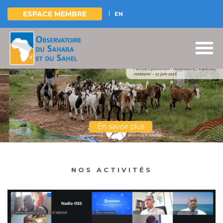
ESPACE MEMBRE
EN
Aller
au
contenu
principal
En savoir plus
NOS ACTIVITÉS