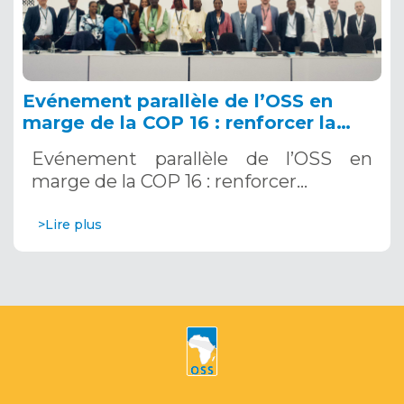
Evénement parallèle de l’OSS en
marge de la COP 16 : renforcer la
résilience au Sahel grâce aux
Evénement parallèle de l’OSS en
Systèmes d’Alerte Précoce
marge de la COP 16 : renforcer…
Multirisques. 12 décembre 2024
>Lire plus