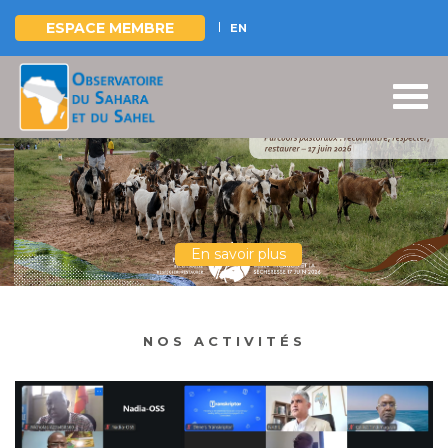
ESPACE MEMBRE
EN
Aller
au
contenu
principal
En savoir plus
NOS ACTIVITÉS