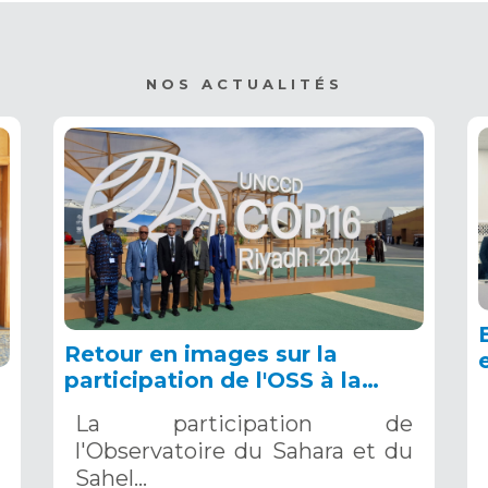
NOS ACTUALITÉS
Retour en images sur la
participation de l'OSS à la
COP16 du 2 au 13 décembre
La participation de
2024 à Riyad, en Arabie
l'Observatoire du Sahara et du
Saoudite
Sahel…