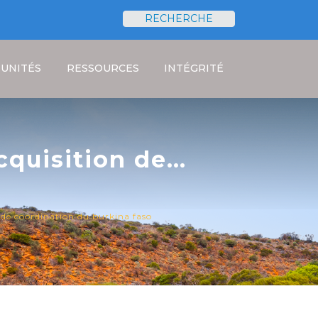
RECHERCHE
Rechercher
UNITÉS
RESSOURCES
INTÉGRITÉ
cquisition de
 nationale de
e de coordination du burkina faso