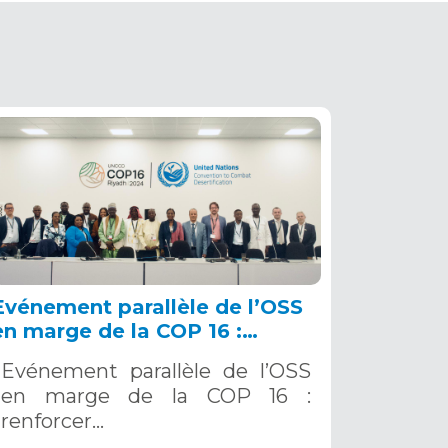
Evénement parallèle de l’OSS
en marge de la COP 16 :
renforcer la résilience au Sahel
Evénement parallèle de l’OSS
grâce aux Systèmes d’Alerte
en marge de la COP 16 :
Précoce Multirisques. 12
renforcer…
décembre 2024