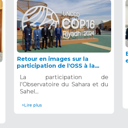
Retour en images sur la
participation de l'OSS à la
COP16 du 2 au 13 décembre
La participation de
2024 à Riyad, en Arabie
l'Observatoire du Sahara et du
Saoudite
Sahel…
>Lire plus