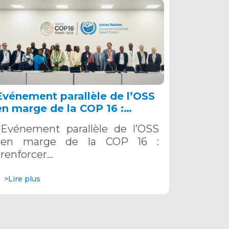
Evénement parallèle de l’OSS
en marge de la COP 16 :
renforcer la résilience au Sahel
Evénement parallèle de l’OSS
grâce aux Systèmes d’Alerte
en marge de la COP 16 :
Précoce Multirisques. 12
renforcer…
décembre 2024
>Lire plus