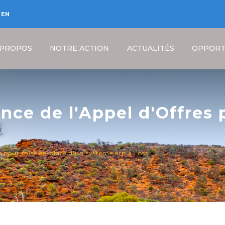
EN
 PROPOS
NOTRE ACTION
ACTUALITÉS
OPPORT
ance de l'Appel d'Offres
e ERP à l'OSS
Fil
es pour mise en place d'un système erp à l'oss
d'Ariane