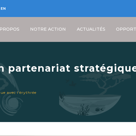
EN
 PROPOS
NOTRE ACTION
ACTUALITÉS
OPPORT
n partenariat stratégique
Fil
que avec l’érythrée
d'Ariane