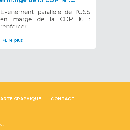
en marge de la COP 16 :
renforcer la résilience au Sahel
Evénement parallèle de l’OSS
grâce aux Systèmes d’Alerte
en marge de la COP 16 :
Précoce Multirisques. 12
renforcer…
décembre 2024
>Lire plus
ARTE GRAPHIQUE
CONTACT
026