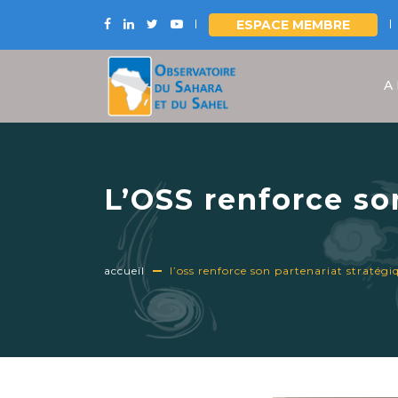
ESPACE MEMBRE
Aller
au
A
contenu
principal
L’OSS renforce so
accueil
l’oss renforce son partenariat stratégi