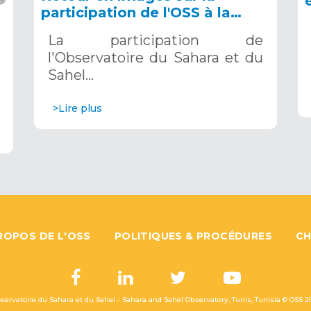
participation de l'OSS à la
COP16 du 2 au 13 décembre
La participation de
2024 à Riyad, en Arabie
l'Observatoire du Sahara et du
Saoudite
Sahel…
>Lire plus
ROPOS DE L'OSS
POLITIQUES & PROCÉDURES
CH
servatoire du Sahara et du Sahel - Sahara and Sahel Observatory, Tunis, Tunisia © OSS
2