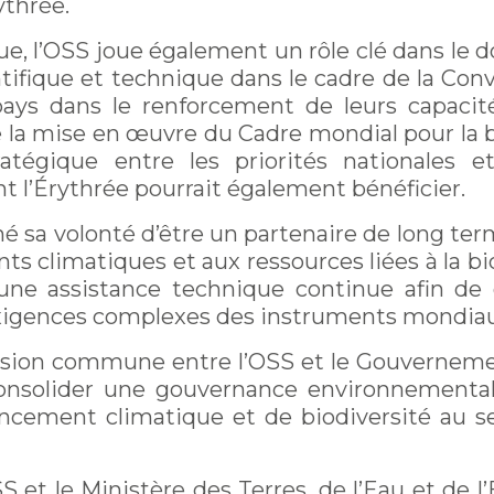
ythrée.
, l’OSS joue également un rôle clé dans le d
tifique et technique dans le cadre de la Conv
ys dans le renforcement de leurs capacité
e la mise en œuvre du Cadre mondial pour la bi
atégique entre les priorités nationales 
t l’Érythrée pourrait également bénéficier.
rmé sa volonté d’être un partenaire de long te
s climatiques et aux ressources liées à la bio
 une assistance technique continue afin de 
exigences complexes des instruments mondia
vision commune entre l’OSS et le Gouvernemen
consolider une gouvernance environnemental
ncement climatique et de biodiversité au se
SS et le Ministère des Terres, de l’Eau et de