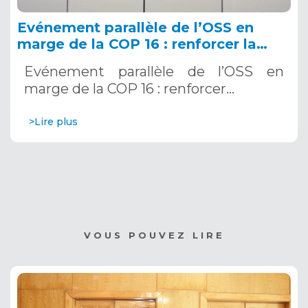
Evénement parallèle de l’OSS en
marge de la COP 16 : renforcer la
résilience au Sahel grâce aux
Evénement parallèle de l’OSS en
Systèmes d’Alerte Précoce
marge de la COP 16 : renforcer…
Multirisques. 12 décembre 2024
>Lire plus
VOUS POUVEZ LIRE