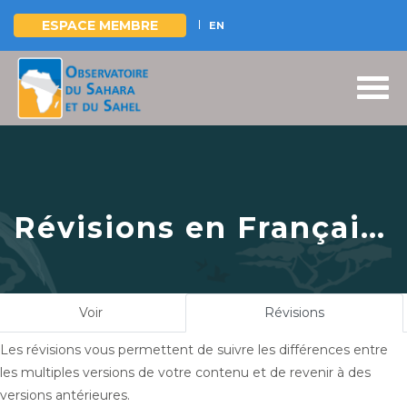
ESPACE MEMBRE
EN
Aller
au
contenu
principal
Révisions en Français
pour
L'Angola obtient
le premier projet
Onglets
Voir
Révisions
(onglet
financé par le Fonds
principaux
actif)
Les révisions vous permettent de suivre les différences entre
Vert pour le Climat,
les multiples versions de votre contenu et de revenir à des
22 octobre 2024
versions antérieures.