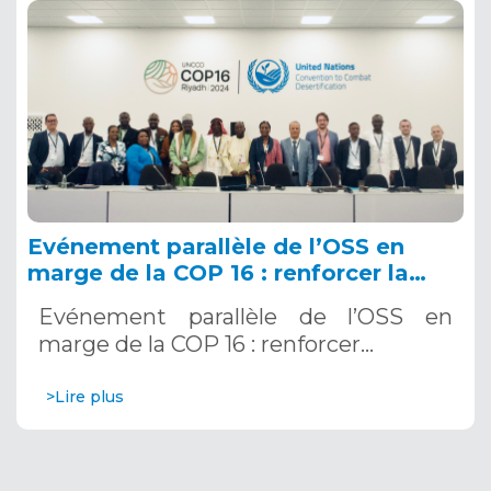
Evénement parallèle de l’OSS en
marge de la COP 16 : renforcer la
résilience au Sahel grâce aux
Evénement parallèle de l’OSS en
Systèmes d’Alerte Précoce
marge de la COP 16 : renforcer…
Multirisques. 12 décembre 2024
>Lire plus